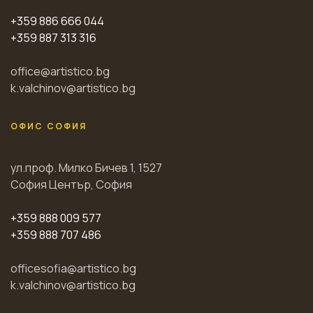
+359 886 666 044
+359 887 313 316
office@artistico.bg
k.valchinov@artistico.bg
ОФИС СОФИЯ
ул.проф. Милко Бичев 1, 1527
София Център, София
+359 888 009 577
+359 888 707 486
officesofia@artistico.bg
k.valchinov@artistico.bg