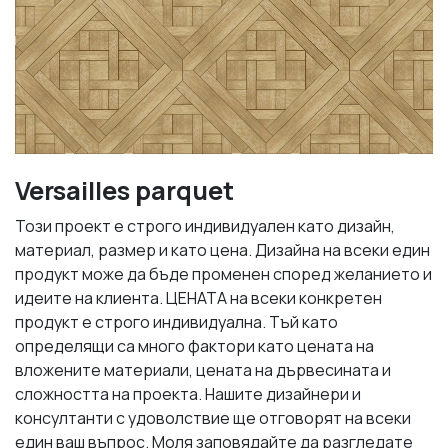
Versailles parquet
Този проект е строго индивидуален като дизайн,
материал, размер и като цена. Дизайна на всеки един
продукт може да бъде променен според желанието и
идеите на клиента. ЦЕНАТА на всеки конкретен
продукт е строго индивидуална. Тъй като
определящи са много фактори като цената на
вложените материали, цената на дървесината и
сложността на проекта. Нашите дизайнери и
консултанти с удоволствие ще отговорят на всеки
един ваш въпрос. Моля заповядайте да разгледате