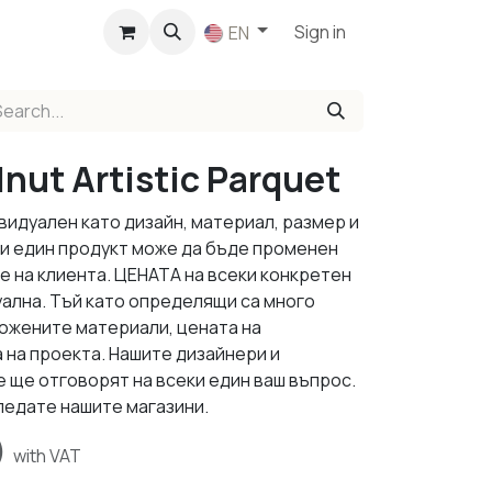
p
Sign in
EN
lnut Artistic Parquet
видуален като дизайн, материал, размер и
ки един продукт може да бъде променен
е на клиента. ЦЕНАТА на всеки конкретен
уална. Тъй като определящи са много
ложените материали, цената на
 на проекта. Нашите дизайнери и
 ще отговорят на всеки един ваш въпрос.
ледате нашите магазини.
)
with VAT