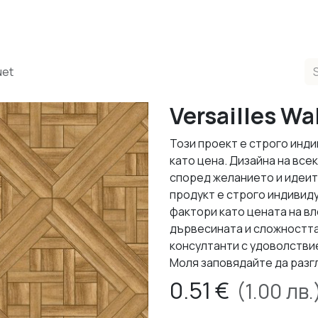
ducts
Completed Projects
Contact us
About Us
Sho
uet
Versailles Wa
Този проект е строго инди
като цена. Дизайна на все
според желанието и идеит
продукт е строго индивид
фактори като цената на в
дървесината и сложността
консултанти с удоволствие
Моля заповядайте да разг
0.51
€
(
1.00
лв.