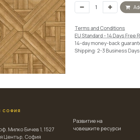
Add
Terms and Conditions
EU Standard - 14 Days Free 
14-day money-back guaran
Shipping: 2-3 Business Days
С СОФИЯ
Развитие на
човешките ресурси
оф. Милко Бичев 1, 1527
я Център, София