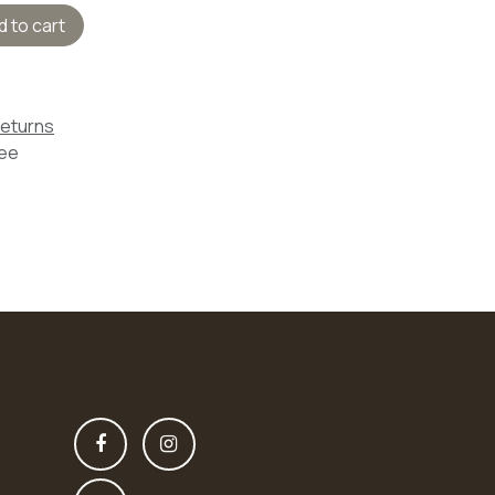
 to cart
Returns
tee