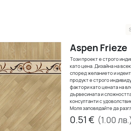
ducts
Completed Projects
Contact us
About Us
Sho
Aspen Frieze
Този проект е строго инди
като цена. Дизайна на все
според желанието и идеит
продукт е строго индивид
фактори като цената на в
дървесината и сложността
консултанти с удоволствие
Моля заповядайте да разг
0.51
€
(
1.00
лв.