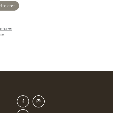
 to cart
Returns
tee