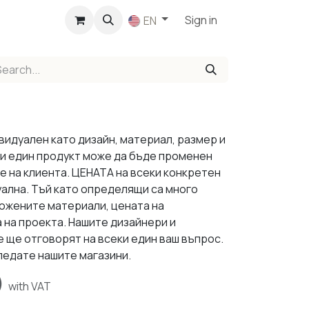
p
Sign in
EN
видуален като дизайн, материал, размер и
ки един продукт може да бъде променен
е на клиента. ЦЕНАТА на всеки конкретен
уална. Тъй като определящи са много
ложените материали, цената на
 на проекта. Нашите дизайнери и
 ще отговорят на всеки един ваш въпрос.
ледате нашите магазини.
)
with VAT