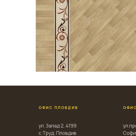
ОФИС ПЛОВДИВ
ОФИ
ул. Запад 2, 4199
ул.пр
с.Труд, Пловдив
Софи