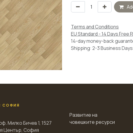
Add
Terms and Conditions
EU Standard - 14 Days Free 
14-day money-back guaran
Shipping: 2-3 Business Days
С СОФИЯ
Развитие на
човешките ресурси
оф. Милко Бичев 1, 1527
я Център, София