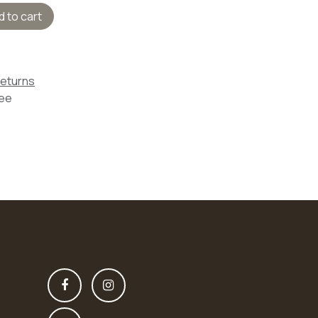
 to cart
Returns
tee