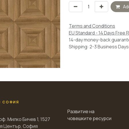
Add
Terms and Conditions
EU Standard - 14 Days Free 
14-day money-back guaran
Shipping: 2-3 Business Days
С СОФИЯ
Развитие на
човешките ресурси
оф. Милко Бичев 1, 1527
я Център, София