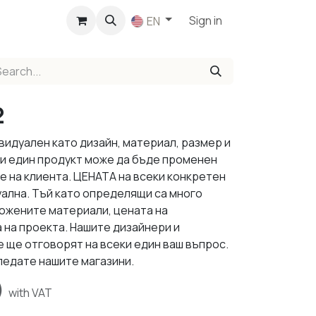
p
Sign in
EN
2
видуален като дизайн, материал, размер и
ки един продукт може да бъде променен
е на клиента. ЦЕНАТА на всеки конкретен
уална. Тъй като определящи са много
ложените материали, цената на
 на проекта. Нашите дизайнери и
 ще отговорят на всеки един ваш въпрос.
ледате нашите магазини.
)
with VAT