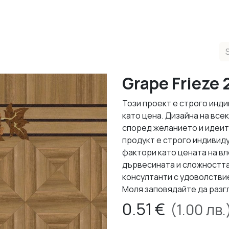
ducts
Completed Projects
Contact us
About Us
Sho
Grape Frieze 
Този проект е строго инди
като цена. Дизайна на все
според желанието и идеит
продукт е строго индивид
фактори като цената на в
дървесината и сложността
консултанти с удоволствие
Моля заповядайте да разг
0.51
€
(
1.00
лв.