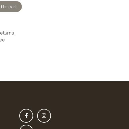
 to cart
Returns
tee