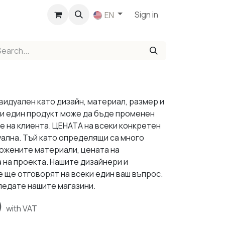
p
Sign in
EN
видуален като дизайн, материал, размер и
ки един продукт може да бъде променен
е на клиента. ЦЕНАТА на всеки конкретен
уална. Тъй като определящи са много
ложените материали, цената на
 на проекта. Нашите дизайнери и
 ще отговорят на всеки един ваш въпрос.
ледате нашите магазини.
)
with VAT