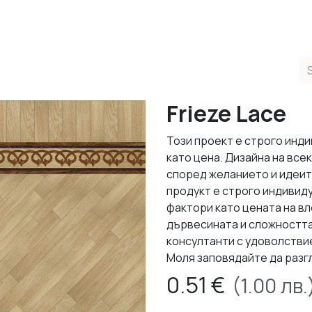
ducts
Completed Projects
Contact us
About Us
Sho
Frieze Lace
Този проект е строго инди
като цена. Дизайна на все
според желанието и идеит
продукт е строго индивид
фактори като цената на в
дървесината и сложността
консултанти с удоволствие
Моля заповядайте да разг
0.51
€
(
1.00
лв.