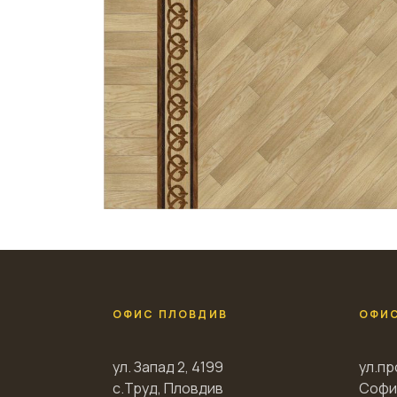
ОФИС ПЛОВДИВ
ОФИ
ул. Запад 2, 4199
ул.пр
с.Труд, Пловдив
Софи