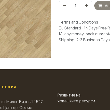
Add
Terms and Conditions
EU Standard - 14 Days Free 
14-day money-back guaran
Shipping: 2-3 Business Days
С СОФИЯ
Развитие на
човешките ресурси
оф. Милко Бичев 1, 1527
я Център, София