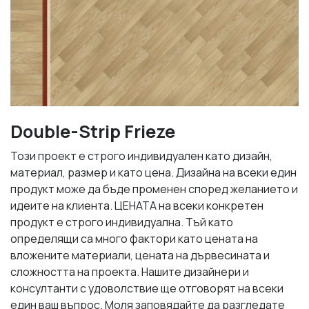
Double-Strip Frieze
Този проект е строго индивидуален като дизайн,
материал, размер и като цена. Дизайна на всеки един
продукт може да бъде променен според желанието и
идеите на клиента. ЦЕНАТА на всеки конкретен
продукт е строго индивидуална. Тъй като
определящи са много фактори като цената на
вложените материали, цената на дървесината и
сложността на проекта. Нашите дизайнери и
консултанти с удоволствие ще отговорят на всеки
един ваш въпрос. Моля заповядайте да разгледате