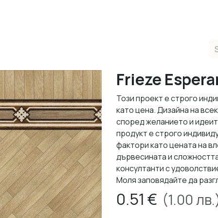
ducts
Completed Projects
Contact us
About Us
Sho
Frieze Espera
Този проект е строго инди
като цена. Дизайна на все
според желанието и идеит
продукт е строго индивид
фактори като цената на в
дървесината и сложността
консултанти с удоволствие
Моля заповядайте да разг
0.51
€
(
1.00
лв.