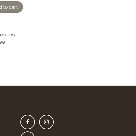
 to cart
Returns
tee