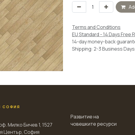
Add
Terms and Conditions
EU Standard - 14 Days Free 
14-day money-back guaran
Shipping: 2-3 Business Days
С СОФИЯ
Развитие на
човешките ресурси
оф. Милко Бичев 1, 1527
я Център, София