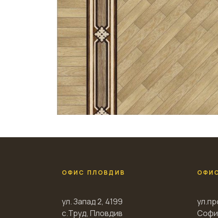
ОФИС ПЛОВДИВ
ОФИ
ул. Запад 2, 4199
ул.пр
с.Труд, Пловдив
Софи