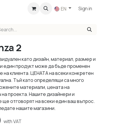
p
Sign in
EN
nza 2
видуален като дизайн, материал, размер и
ки един продукт може да бъде променен
е на клиента. ЦЕНАТА на всеки конкретен
уална. Тъй като определящи са много
ложените материали, цената на
 на проекта. Нашите дизайнери и
 ще отговорят на всеки един ваш въпрос.
ледате нашите магазини.
)
with VAT