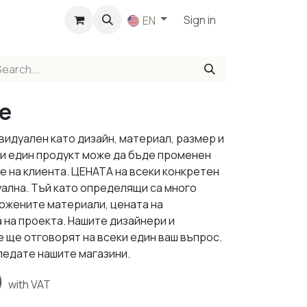
p
Sign in
EN
ze
видуален като дизайн, материал, размер и
ки един продукт може да бъде променен
е на клиента. ЦЕНАТА на всеки конкретен
уална. Тъй като определящи са много
ложените материали, цената на
 на проекта. Нашите дизайнери и
 ще отговорят на всеки един ваш въпрос.
ледате нашите магазини.
)
with VAT