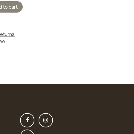
 to cart
Returns
tee