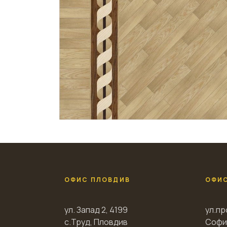
ОФИС ПЛОВДИВ
ОФИ
ул. Запад 2, 4199
ул.пр
с.Труд, Пловдив
Софи