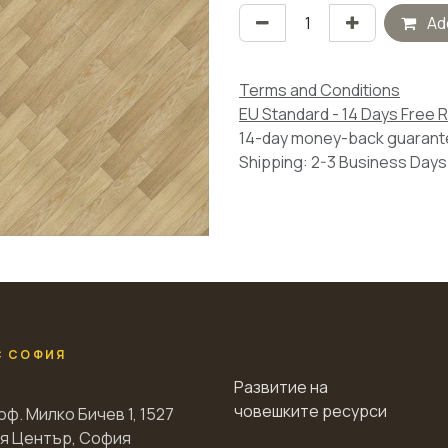
Add
Terms and Conditions
EU Standard - 14 Days Free 
14-day money-back guaran
Shipping: 2-3 Business Days
С СОФИЯ
Развитие на
човешките ресурси
оф. Милко Бичев 1, 1527
я Център, София