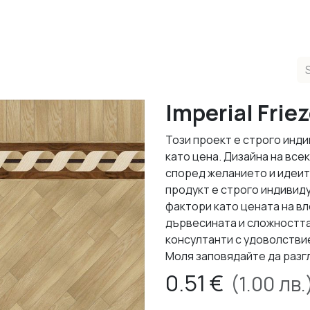
ducts
Completed Projects
Contact us
About Us
Sho
Imperial Frie
Този проект е строго инди
като цена. Дизайна на все
според желанието и идеит
продукт е строго индивид
фактори като цената на в
дървесината и сложността
консултанти с удоволствие
Моля заповядайте да разг
0.51
€
(
1.00
лв.