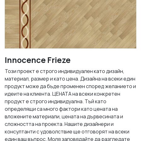
Innocence Frieze
Този проект е строго индивидуален като дизайн,
материал, размер и като цена. Дизайна на всеки един
продукт може да бъде променен според желанието и
идеите на клиента. ЦЕНАТА на всеки конкретен
продукт е строго индивидуална. Тъй като
определящи са много фактори като цената на
вложените материали, цената на дървесината и
сложността на проекта. Нашите дизайнери и
консултанти с удоволствие ще отговорят на всеки
един ваш въпрос. Моля заповядайте да разгледате