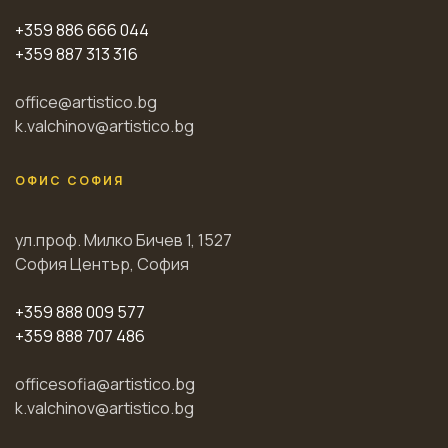
+359 886 666 044
+359 887 313 316
office@artistico.bg
k.valchinov@artistico.bg
ОФИС СОФИЯ
ул.проф. Милко Бичев 1, 1527
София Център, София
+359 888 009 577
+359 888 707 486
officesofia@artistico.bg
k.valchinov@artistico.bg