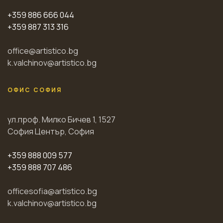
+359 886 666 044
+359 887 313 316
office@artistico.bg
k.valchinov@artistico.bg
ОФИС СОФИЯ
ул.проф. Милко Бичев 1, 1527
София Център, София
+359 888 009 577
+359 888 707 486
officesofia@artistico.bg
k.valchinov@artistico.bg