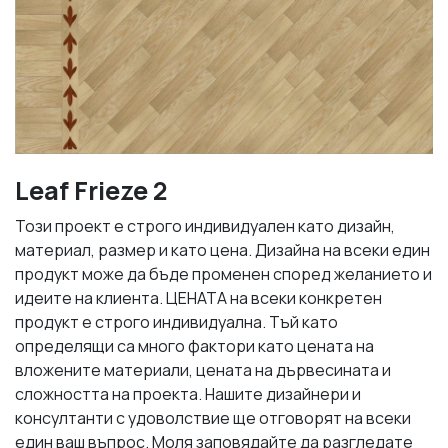
Leaf Frieze 2
Този проект е строго индивидуален като дизайн,
материал, размер и като цена. Дизайна на всеки един
продукт може да бъде променен според желанието и
идеите на клиента. ЦЕНАТА на всеки конкретен
продукт е строго индивидуална. Тъй като
определящи са много фактори като цената на
вложените материали, цената на дървесината и
сложността на проекта. Нашите дизайнери и
консултанти с удоволствие ще отговорят на всеки
един ваш въпрос. Моля заповядайте да разгледате