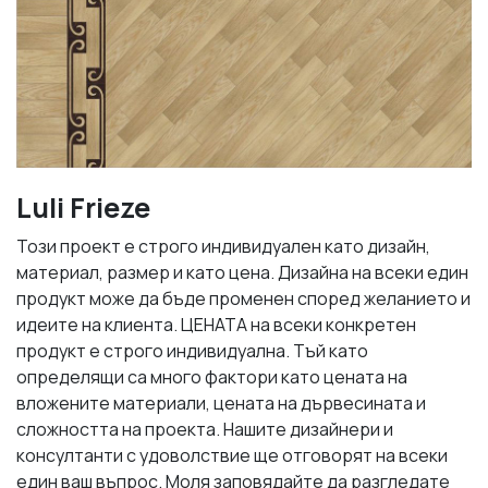
Luli Frieze
Този проект е строго индивидуален като дизайн,
материал, размер и като цена. Дизайна на всеки един
продукт може да бъде променен според желанието и
идеите на клиента. ЦЕНАТА на всеки конкретен
продукт е строго индивидуална. Тъй като
определящи са много фактори като цената на
вложените материали, цената на дървесината и
сложността на проекта. Нашите дизайнери и
консултанти с удоволствие ще отговорят на всеки
един ваш въпрос. Моля заповядайте да разгледате