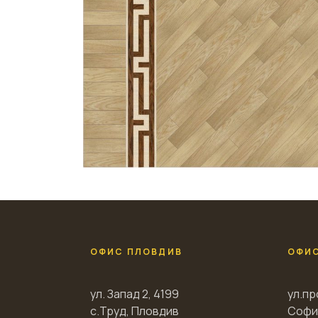
ОФИС ПЛОВДИВ
ОФИ
ул. Запад 2, 4199
ул.пр
с.Труд, Пловдив
Софи