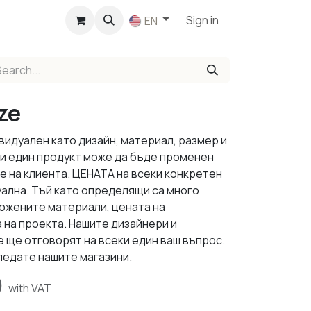
p
Sign in
EN
ze
видуален като дизайн, материал, размер и
ки един продукт може да бъде променен
е на клиента. ЦЕНАТА на всеки конкретен
уална. Тъй като определящи са много
ложените материали, цената на
 на проекта. Нашите дизайнери и
 ще отговорят на всеки един ваш въпрос.
ледате нашите магазини.
)
with VAT