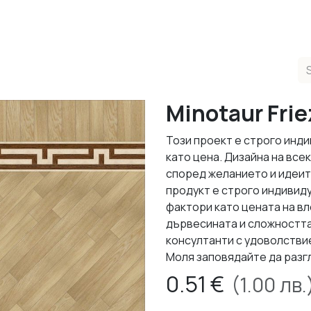
ducts
Completed Projects
Contact us
About Us
Sho
Minotaur Frie
Този проект е строго инди
като цена. Дизайна на все
според желанието и идеит
продукт е строго индивид
фактори като цената на в
дървесината и сложността
консултанти с удоволствие
Моля заповядайте да разг
0.51
€
(
1.00
лв.