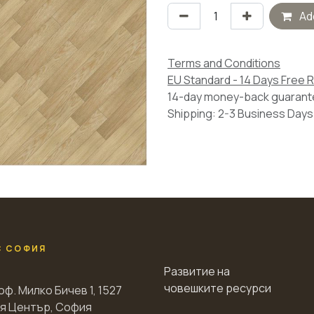
Add
Terms and Conditions
EU Standard - 14 Days Free 
14-day money-back guaran
Shipping: 2-3 Business Days
С СОФИЯ
Развитие на
човешките ресурси
оф. Милко Бичев 1, 1527
я Център, София