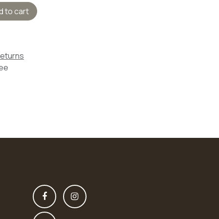
 to cart
Returns
tee