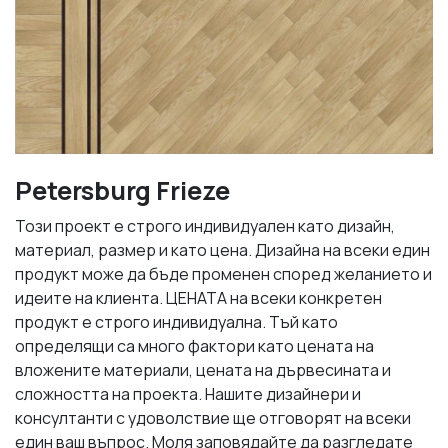
Petersburg Frieze
Този проект е строго индивидуален като дизайн,
материал, размер и като цена. Дизайна на всеки един
продукт може да бъде променен според желанието и
идеите на клиента. ЦЕНАТА на всеки конкретен
продукт е строго индивидуална. Тъй като
определящи са много фактори като цената на
вложените материали, цената на дървесината и
сложността на проекта. Нашите дизайнери и
консултанти с удоволствие ще отговорят на всеки
един ваш въпрос. Моля заповядайте да разгледате