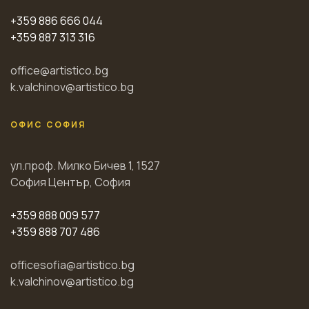
+359 886 666 044
+359 887 313 316
office@artistico.bg
k.valchinov@artistico.bg
ОФИС СОФИЯ
ул.проф. Милко Бичев 1, 1527
София Център, София
+359 888 009 577
+359 888 707 486
officesofia@artistico.bg
k.valchinov@artistico.bg