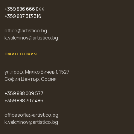
+359 886 666 044
+359 887 313 316
office@artistico.bg
k.valchinov@artistico.bg
ОФИС СОФИЯ
ул.проф. Милко Бичев 1, 1527
София Център, София
+359 888 009 577
+359 888 707 486
officesofia@artistico.bg
k.valchinov@artistico.bg