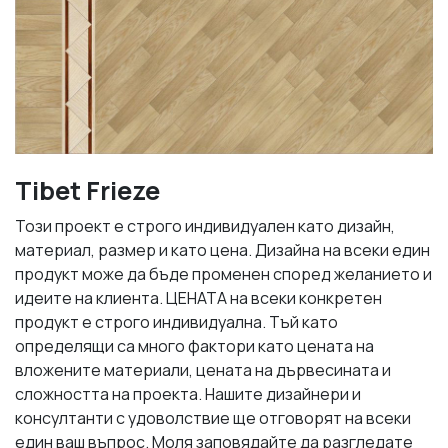
Tibet Frieze
Този проект е строго индивидуален като дизайн,
материал, размер и като цена. Дизайна на всеки един
продукт може да бъде променен според желанието и
идеите на клиента. ЦЕНАТА на всеки конкретен
продукт е строго индивидуална. Тъй като
определящи са много фактори като цената на
вложените материали, цената на дървесината и
сложността на проекта. Нашите дизайнери и
консултанти с удоволствие ще отговорят на всеки
един ваш въпрос. Моля заповядайте да разгледате