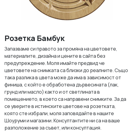
Розетка Бамбук
Запазваме си правото за промяна на цветовете,
материалите, дизайна и цените в сайта без
предупреждение. Моля имайте предвид че
цветовете на снимката са близки до реалните. Също
така разлика в цвета може да има в зависимост от
финиша, с който е обработена дървесината (лак,
грунд или масло) както и от светлината в
помещението, в което са направени снимките. За да
се уверите в истинските цветове на розетката,
която сте избрали, моля заповядайте в нашите
Шоуруми и магазини. Консултантите ни са на ваше
разположение за съвет, или консултация.