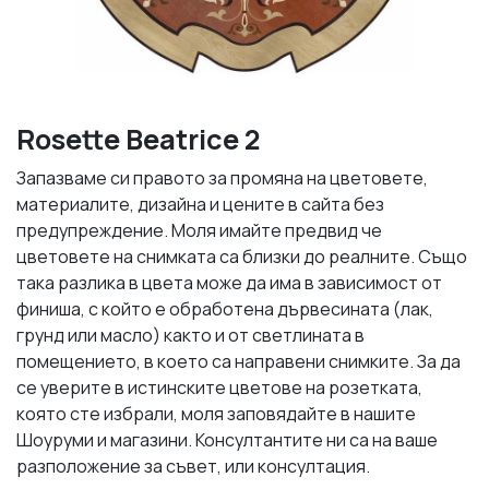
Rosette Beatrice 2
Запазваме си правото за промяна на цветовете,
материалите, дизайна и цените в сайта без
предупреждение. Моля имайте предвид че
цветовете на снимката са близки до реалните. Също
така разлика в цвета може да има в зависимост от
финиша, с който е обработена дървесината (лак,
грунд или масло) както и от светлината в
помещението, в което са направени снимките. За да
се уверите в истинските цветове на розетката,
която сте избрали, моля заповядайте в нашите
Шоуруми и магазини. Консултантите ни са на ваше
разположение за съвет, или консултация.