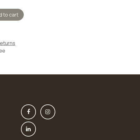
 to cart
Returns
tee