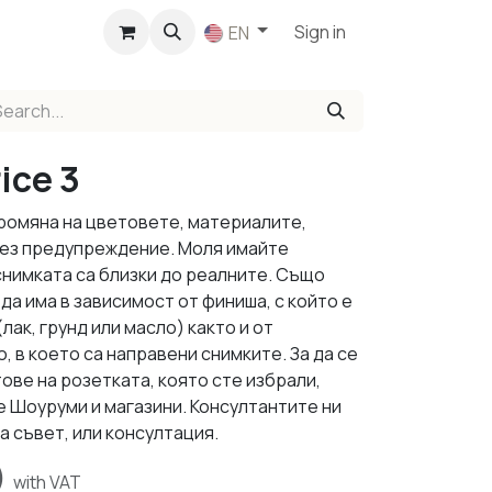
p
Sign in
EN
ice 3
промяна на цветовете, материалите,
 без предупреждение. Моля имайте
снимката са близки до реалните. Също
да има в зависимост от финиша, с който е
ак, грунд или масло) както и от
 в което са направени снимките. За да се
ове на розетката, която сте избрали,
е Шоуруми и магазини. Консултантите ни
а съвет, или консултация.
)
with VAT