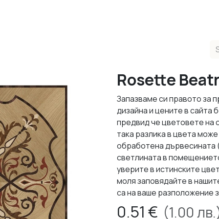
ducts
Completed Projects
Contact us
About Us
Sho
Rosette Beatr
Запазваме си правото за 
дизайна и цените в сайта
предвид че цветовете на 
така разлика в цвета може 
обработена дървесината (л
светлината в помещението,
уверите в истинските цвет
моля заповядайте в нашит
са на ваше разположение з
0.51
€
(
1.00
лв.