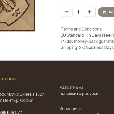
Add
Terms and Conditions
EU Standard - 14 Days Free 
14-day money-back guaran
Shipping: 2-3 Business Days
С СОФИЯ
Развитие на
човешките ресурси
оф. Милко Бичев 1, 1527
я Център, София
Иновации и
888 009 577