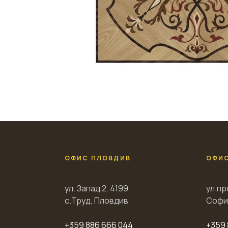
ОФИС ПЛОВДИВ
ОФИ
ул. Запад 2, 4199
ул.пр
с.Труд, Пловдив
Софи
+359 886 666 044
+359 