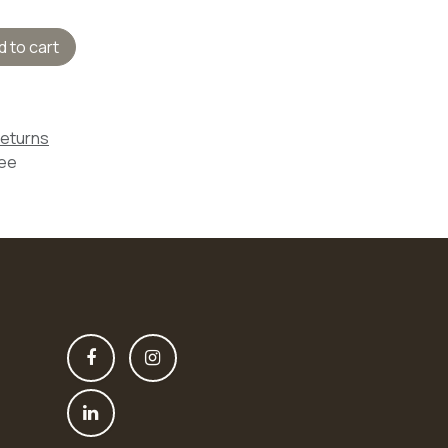
 to cart
Returns
tee