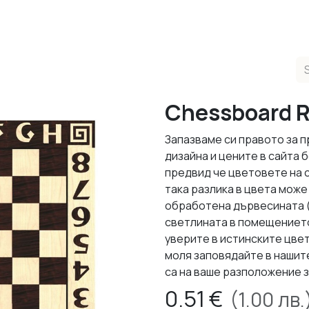
ducts
Completed Projects
Contact us
About Us
Sho
Chessboard R
Запазваме си правото за 
дизайна и цените в сайта
предвид че цветовете на 
така разлика в цвета може 
обработена дървесината (л
светлината в помещението,
уверите в истинските цвет
моля заповядайте в нашит
са на ваше разположение з
0.51
€
(
1.00
лв.