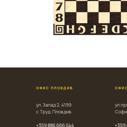
ОФИС ПЛОВДИВ
ОФИ
ул. Запад 2, 4199
ул.пр
с.Труд, Пловдив
Софи
+359 886 666 044
+359 