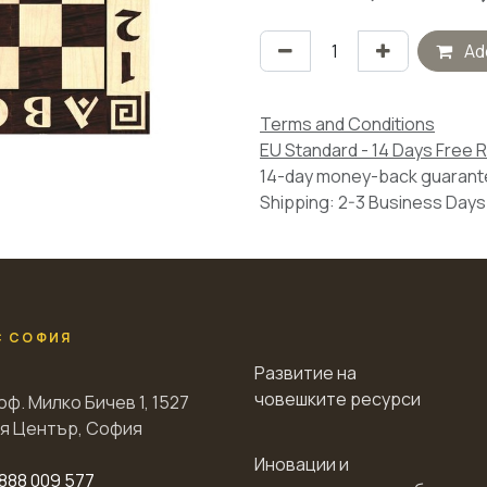
Add
Terms and Conditions
EU Standard - 14 Days Free 
14-day money-back guaran
Shipping: 2-3 Business Days
С СОФИЯ
Развитие на
човешките ресурси
оф. Милко Бичев 1, 1527
я Център, София
Иновации и
888 009 577