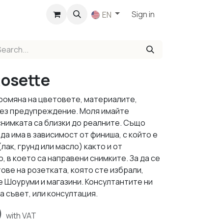
p
Sign in
EN
osette
промяна на цветовете, материалите,
 без предупреждение. Моля имайте
снимката са близки до реалните. Също
да има в зависимост от финиша, с който е
ак, грунд или масло) както и от
 в което са направени снимките. За да се
ове на розетката, която сте избрали,
е Шоуруми и магазини. Консултантите ни
а съвет, или консултация.
)
with VAT