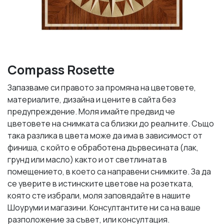
Compass Rosette
Запазваме си правото за промяна на цветовете,
материалите, дизайна и цените в сайта без
предупреждение. Моля имайте предвид че
цветовете на снимката са близки до реалните. Също
така разлика в цвета може да има в зависимост от
финиша, с който е обработена дървесината (лак,
грунд или масло) както и от светлината в
помещението, в което са направени снимките. За да
се уверите в истинските цветове на розетката,
която сте избрали, моля заповядайте в нашите
Шоуруми и магазини. Консултантите ни са на ваше
разположение за съвет, или консултация.