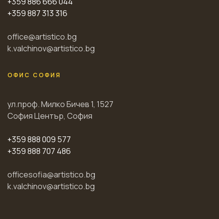
+359 886 666 044
+359 887 313 316
office@artistico.bg
k.valchinov@artistico.bg
ОФИС СОФИЯ
ул.проф. Милко Бичев 1, 1527
София Център, София
+359 888 009 577
+359 888 707 486
officesofia@artistico.bg
k.valchinov@artistico.bg