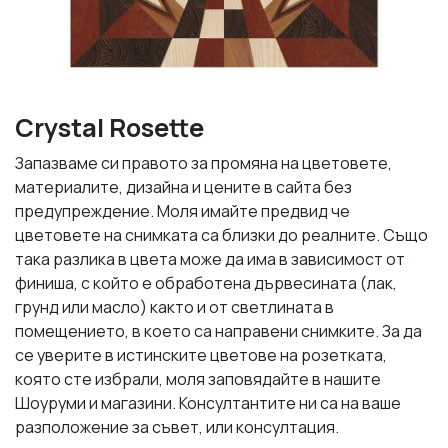
Crystal Rosette
Запазваме си правото за промяна на цветовете,
материалите, дизайна и цените в сайта без
предупреждение. Моля имайте предвид че
цветовете на снимката са близки до реалните. Също
така разлика в цвета може да има в зависимост от
финиша, с който е обработена дървесината (лак,
грунд или масло) както и от светлината в
помещението, в което са направени снимките. За да
се уверите в истинските цветове на розетката,
която сте избрали, моля заповядайте в нашите
Шоуруми и магазини. Консултантите ни са на ваше
разположение за съвет, или консултация.