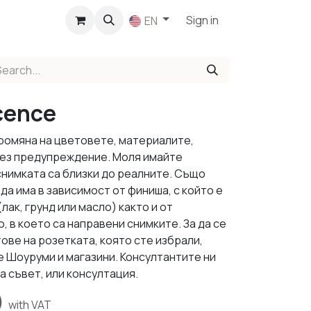
p
Sign in
EN
cence
промяна на цветовете, материалите,
 без предупреждение. Моля имайте
снимката са близки до реалните. Също
да има в зависимост от финиша, с който е
ак, грунд или масло) както и от
 в което са направени снимките. За да се
ове на розетката, която сте избрали,
е Шоуруми и магазини. Консултантите ни
а съвет, или консултация.
)
with VAT