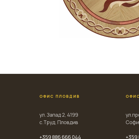
ОФИС ПЛОВДИВ
ОФИ
ул. Запад 2, 4199
ул.пр
с.Труд, Пловдив
Софи
+359 886 666 044
+359 