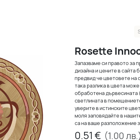
ducts
Completed Projects
Contact us
About Us
Sho
Rosette Inno
Запазваме си правото за 
дизайна и цените в сайта
предвид че цветовете на 
така разлика в цвета може 
обработена дървесината (л
светлината в помещението,
уверите в истинските цвет
моля заповядайте в нашит
са на ваше разположение з
0.51
€
(
1.00
лв.