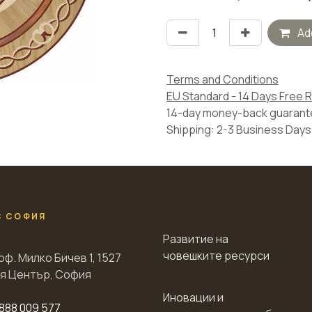
Add
Terms and Conditions
EU Standard - 14 Days Free 
14-day money-back guaran
Shipping: 2-3 Business Days
С СОФИЯ
Развитие на
човешките ресурси
оф. Милко Бичев 1, 1527
я Център, София
Иновации и
888 009 577