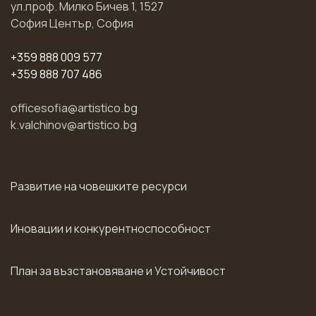
ул.проф. Милко Бичев 1, 1527
София Център, София
+359 888 009 577
+359 888 707 486
officesofia@artistico.bg
k.valchinov@artistico.bg
Развитие на човешките ресурси
Иновации и конкурентноспособност
План за възстановяване и Устойчивост