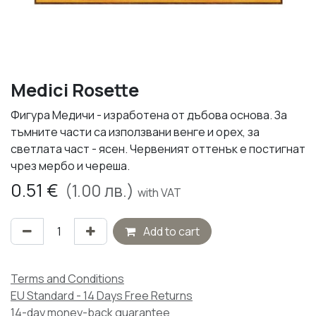
Medici Rosette
Фигура Медичи - изработена от дъбова основа. За
тъмните части са използвани венге и орех, за
светлата част - ясен. Червеният оттенък е постигнат
чрез мербо и череша.
0.51
€
(
1.00
лв.)
with VAT
Add to cart
Terms and Conditions
EU Standard - 14 Days Free Returns
14-day money-back guarantee