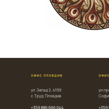
ОФИС ПЛОВДИВ
ОФИ
ул. Запад 2, 4199
ул.пр
с.Труд, Пловдив
Софи
+359 886 666 044
+359 