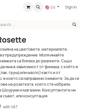
p
Sign in
EN
Rosette
промяна на цветовете, материалите,
 без предупреждение. Моля имайте
снимката са близки до реалните. Също
да има в зависимост от финиша, с който е
ак, грунд или масло) както и от
 в което са направени снимките. За да се
ове на розетката, която сте избрали,
е Шоуруми и магазини. Консултантите ни
а съвет, или консултация.
)
with VAT