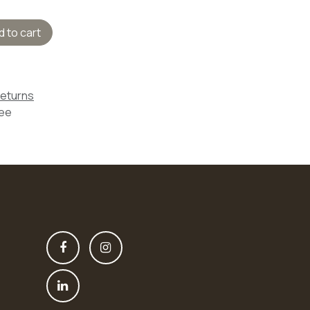
 to cart
Returns
tee