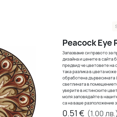
ducts
Completed Projects
Contact us
About Us
Sho
Peacock Eye 
Запазваме си правото за 
дизайна и цените в сайта
предвид че цветовете на 
така разлика в цвета може 
обработена дървесината (л
светлината в помещението,
уверите в истинските цвет
моля заповядайте в нашит
са на ваше разположение з
0.51
€
(
1.00
лв.