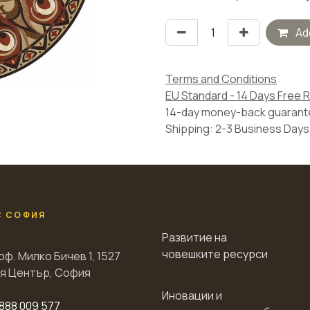
Add
Terms and Conditions
EU Standard - 14 Days Free 
14-day money-back guaran
Shipping: 2-3 Business Days
С СОФИЯ
Развитие на
човешките ресурси
оф. Милко Бичев 1, 1527
я Център, София
Иновации и
888 009 577