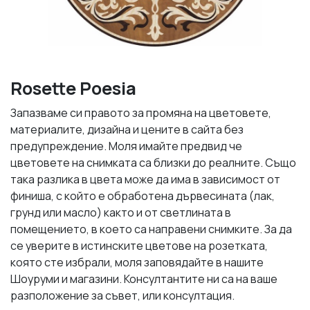
Rosette Poesia
Запазваме си правото за промяна на цветовете,
материалите, дизайна и цените в сайта без
предупреждение. Моля имайте предвид че
цветовете на снимката са близки до реалните. Също
така разлика в цвета може да има в зависимост от
финиша, с който е обработена дървесината (лак,
грунд или масло) както и от светлината в
помещението, в което са направени снимките. За да
се уверите в истинските цветове на розетката,
която сте избрали, моля заповядайте в нашите
Шоуруми и магазини. Консултантите ни са на ваше
разположение за съвет, или консултация.