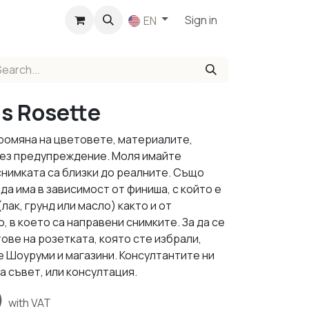
p
Sign in
EN
ds Rosette
промяна на цветовете, материалите,
 без предупреждение. Моля имайте
снимката са близки до реалните. Също
да има в зависимост от финиша, с който е
ак, грунд или масло) както и от
 в което са направени снимките. За да се
ове на розетката, която сте избрали,
е Шоуруми и магазини. Консултантите ни
а съвет, или консултация.
)
with VAT