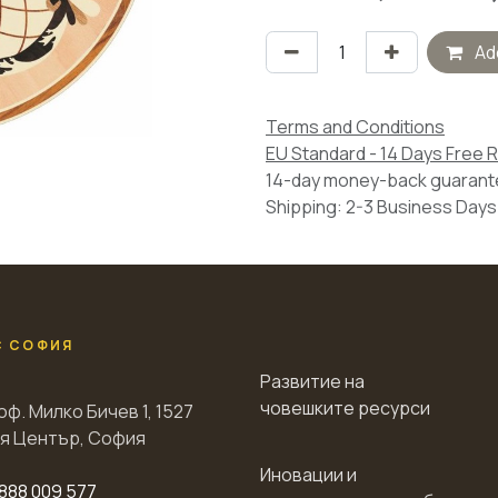
Add
Terms and Conditions
EU Standard - 14 Days Free 
14-day money-back guaran
Shipping: 2-3 Business Days
С СОФИЯ
Развитие на
човешките ресурси
оф. Милко Бичев 1, 1527
я Център, София
Иновации и
888 009 577