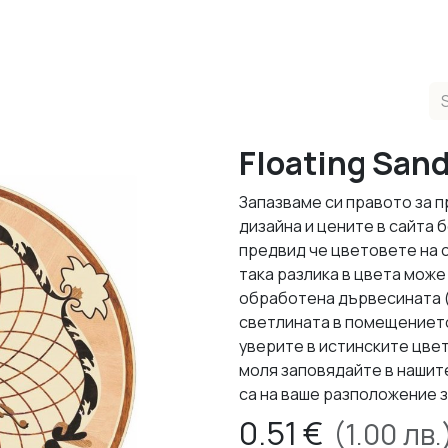
ducts
Completed Projects
Contact us
About Us
Sho
Floating San
Запазваме си правото за 
дизайна и цените в сайта
предвид че цветовете на 
така разлика в цвета може 
обработена дървесината (л
светлината в помещението,
уверите в истинските цвет
моля заповядайте в нашит
са на ваше разположение з
0.51
€
(
1.00
лв.