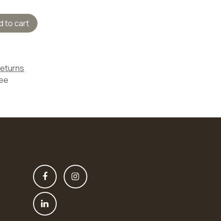
 to cart
Returns
tee