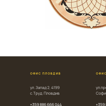
ОФИС ПЛОВДИВ
ОФИ
ул. Запад 2, 4199
ул.пр
с.Труд, Пловдив
Софи
+359 886 666 044
+359 