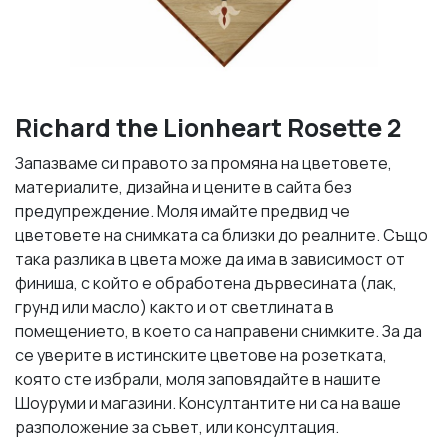
Richard the Lionheart Rosette 2
Запазваме си правото за промяна на цветовете,
материалите, дизайна и цените в сайта без
предупреждение. Моля имайте предвид че
цветовете на снимката са близки до реалните. Също
така разлика в цвета може да има в зависимост от
финиша, с който е обработена дървесината (лак,
грунд или масло) както и от светлината в
помещението, в което са направени снимките. За да
се уверите в истинските цветове на розетката,
която сте избрали, моля заповядайте в нашите
Шоуруми и магазини. Консултантите ни са на ваше
разположение за съвет, или консултация.