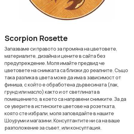
Scorpion Rosette
Запазваме си правото за промяна на цветовете,
материалите, дизайна и цените в сайта без
предупреждение. Моля имайте предвид че
цветовете на снимката са близки до реалните. Също
така разлика в цвета може да има в зависимост от
финиша, с който е обработена дървесината (лак,
грунд или масло) както и от светлината в
помещението, в което са направени снимките. За да
се уверите в истинските цветове на розетката,
която сте избрали, моля заповядайте в нашите
Шоуруми и магазини. Консултантите ни са на ваше
разположение за съвет, или консултация.