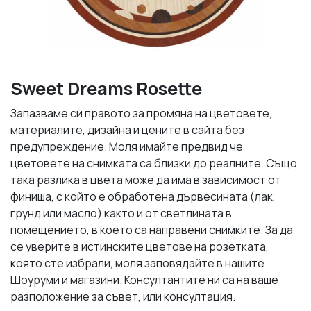
Sweet Dreams Rosette
Запазваме си правото за промяна на цветовете,
материалите, дизайна и цените в сайта без
предупреждение. Моля имайте предвид че
цветовете на снимката са близки до реалните. Също
така разлика в цвета може да има в зависимост от
финиша, с който е обработена дървесината (лак,
грунд или масло) както и от светлината в
помещението, в което са направени снимките. За да
се уверите в истинските цветове на розетката,
която сте избрали, моля заповядайте в нашите
Шоуруми и магазини. Консултантите ни са на ваше
разположение за съвет, или консултация.