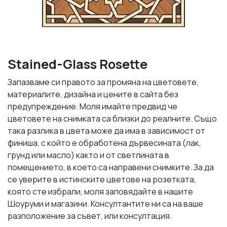
Stained-Glass Rosette
Запазваме си правото за промяна на цветовете,
материалите, дизайна и цените в сайта без
предупреждение. Моля имайте предвид че
цветовете на снимката са близки до реалните. Също
така разлика в цвета може да има в зависимост от
финиша, с който е обработена дървесината (лак,
грунд или масло) както и от светлината в
помещението, в което са направени снимките. За да
се уверите в истинските цветове на розетката,
която сте избрали, моля заповядайте в нашите
Шоуруми и магазини. Консултантите ни са на ваше
разположение за съвет, или консултация.