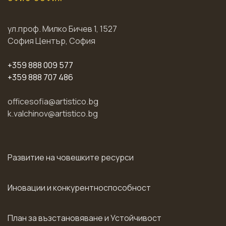
ул.проф. Милко Бичев 1, 1527
София Център, София
+359 888 009 577
+359 888 707 486
officesofia@artistico.bg
k.valchinov@artistico.bg
Развитие на човешките ресурси
Иновации и конкурентноспособност
План за възстановяване и Устойчивост