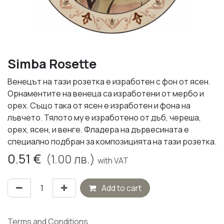
Simba Rosette
Венецът на тази розетка е изработен с фон от ясен.
Орнаментите на венеца са изработени от мербо и
орех. Също така от ясен е изработен и фона на
лъвчето. Тялото му е изработено от дъб, череша,
орех, ясен, и венге. Фладера на дървесината е
специално подбран за композицията на тази розетка.
0.51
€
(
1.00
лв.)
with VAT
Add to cart
Terms and Conditions