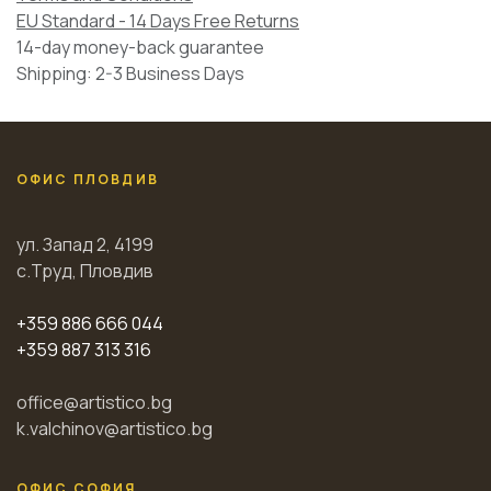
EU Standard - 14 Days Free Returns
14-day money-back guarantee
Shipping: 2-3 Business Days
ОФИС ПЛОВДИВ
ул. Запад 2, 4199
с.Труд, Пловдив
+359 886 666 044
+359 887 313 316
office@artistico.bg
k.valchinov@artistico.bg
ОФИС СОФИЯ