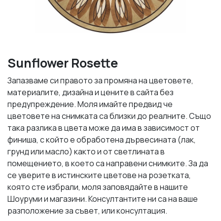
Sunflower Rosette
Запазваме си правото за промяна на цветовете,
материалите, дизайна и цените в сайта без
предупреждение. Моля имайте предвид че
цветовете на снимката са близки до реалните. Също
така разлика в цвета може да има в зависимост от
финиша, с който е обработена дървесината (лак,
грунд или масло) както и от светлината в
помещението, в което са направени снимките. За да
се уверите в истинските цветове на розетката,
която сте избрали, моля заповядайте в нашите
Шоуруми и магазини. Консултантите ни са на ваше
разположение за съвет, или консултация.