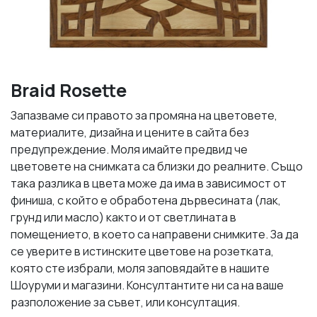
Braid Rosette
Запазваме си правото за промяна на цветовете,
материалите, дизайна и цените в сайта без
предупреждение. Моля имайте предвид че
цветовете на снимката са близки до реалните. Също
така разлика в цвета може да има в зависимост от
финиша, с който е обработена дървесината (лак,
грунд или масло) както и от светлината в
помещението, в което са направени снимките. За да
се уверите в истинските цветове на розетката,
която сте избрали, моля заповядайте в нашите
Шоуруми и магазини. Консултантите ни са на ваше
разположение за съвет, или консултация.