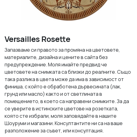
Versailles Rosette
Запазваме си правото за промяна на цветовете,
материалите, дизайна и цените в сайта без
предупреждение. Моля имайте предвид че
цветовете на снимката са близки до реалните. Също
така разлика в цвета може да има в зависимост от
финиша, с който е обработена дървесината (лак,
грунд или масло) както и от светлината в
помещението, в което са направени снимките. За да
се уверите в истинските цветове на розетката,
която сте избрали, моля заповядайте в нашите
Шоуруми и магазини. Консултантите ни са на ваше
разположение за съвет, или консултация.