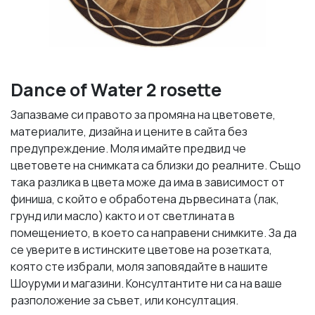
Dance of Water 2 rosette
Запазваме си правото за промяна на цветовете,
материалите, дизайна и цените в сайта без
предупреждение. Моля имайте предвид че
цветовете на снимката са близки до реалните. Също
така разлика в цвета може да има в зависимост от
финиша, с който е обработена дървесината (лак,
грунд или масло) както и от светлината в
помещението, в което са направени снимките. За да
се уверите в истинските цветове на розетката,
която сте избрали, моля заповядайте в нашите
Шоуруми и магазини. Консултантите ни са на ваше
разположение за съвет, или консултация.