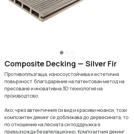
Composite Decking — Silver Fir
Противоплъзгаща, износоустойчива и естетична
повърхност благодарение на патентован метод на
пресоване и иновативна 3D технология на
производтсво.
Ако, чрез автентичния си вид и красиви нюанси, този
композитен декинг се доближава до дервесината, то
по отношение на лесната си поддръжка я
превъзхожда безапелационно. Композитния декинг