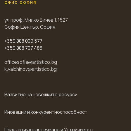
ОФИС СОФИЯ
ул.проф. Милко Бичев 1, 1527
София Център, София
+359 888 009 577
+359 888 707 486
officesofia@artistico.bg
k.valchinov@artistico.bg
Развитие на човешките ресурси
Иновации и конкурентноспособност
План за възстановяване и Устойчивост