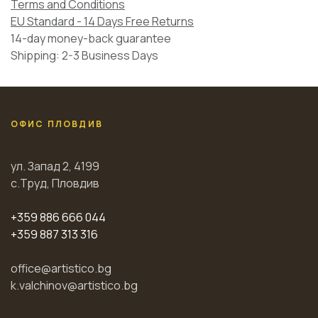
Terms and Conditions
EU Standard - 14 Days Free Returns
14-day money-back guarantee
Shipping: 2-3 Business Days
ОФИС ПЛОВДИВ
ул. Запад 2, 4199
с.Труд, Пловдив
+359 886 666 044
+359 887 313 316
office@artistico.bg
k.valchinov@artistico.bg