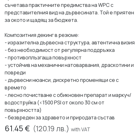
съчетава практичните предимства на WPC с
представителния вид на дървесината. Той е приятен
за окото и щадящ за бюджета.
Композитния декинг в резюме:
- изразителна дървесна структура, автентична визия
- без необходимост от регулярна поддръжка
- противоплъзгаща повърхност
- устойчив на механични натоварвания, драскотини и
повреди
- дървесни нюанси, дискретно променящи се с
времето
- лесно почистване с обикновен препарат и маркуч/
водоструйка (<1500 PSI от около 30 см от
повърхността)
- безвреден за здравето и природата състав
61.45
€
(
120.19
лв.)
with VAT