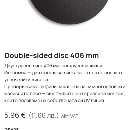
Double-sided disc 406 mm
Двустранен диск 406 мм за карусел машини.
Икономия — двата края на диска могат да се ползват,
удвоявайки живота.
Препоръчваме за финиширане на наши многослойни и
масивни подове — виж пълните
материали за монтаж
,
които ползваме на собствената си UV линия.
5.96
€
(
11.66
лв.)
with VAT
GRADE