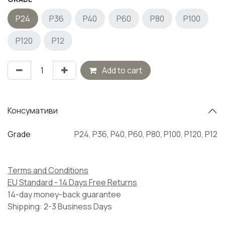
P24
P36
P40
P60
P80
P100
P120
P12
Add to cart
Консумативи
Grade
P24
,
P36
,
P40
,
P60
,
P80
,
P100
,
P120
,
P12
Terms and Conditions
EU Standard - 14 Days Free Returns
14-day money-back guarantee
Shipping: 2-3 Business Days