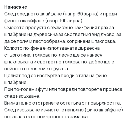
Нанасяне:
След средното шлайфане (напр. 60 зърна) и преди
финото шлайфане (напр. 100 зърна).
Смесете продукта с възможно най-финия прах за
шлайфане на дървесина за съответния вид дърво, за
да се получи пастообразна, копринена шпакловка.
Колкото по-фина е използваната дървесна
стърготина, толкова по-лесно ще се нанася
шпакловката и съответно толкова по-добро ще е
нейното сцепление с фугата.
Целият под се изстъргва преди етапа на фино
шлайфане.
При по-големи фуги или повреди повторете процеса
след изсъхване.
Внимателно отстранете остатъка от повърхността.
След изсъхване изчистете напълно (фино шлайфане)
останалата по повърхността замазка.