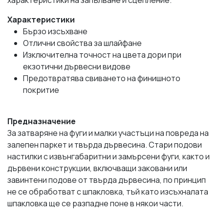
Характеристики
Бързо изсъхване
Отлични свойства за шлайфане
Изключителна точност на цвета дори при
екзотични дървесни видове
Предотвратява свиването на финишното
покритие
Предназначение
За затваряне на фуги и малки участъци на повреда на
залепен паркет и твърда дървесина. Стари подови
настилки с извънгабаритни и замърсени фуги, както и
дървени конструкции, включващи заковани или
завинтени подове от твърда дървесина, по принцип
не се обработват с шпакловка, тъй като изсъхналата
шпакловка ще се разпадне поне в някои части.