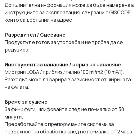
Допълнителна информация може да бъде намерена в
инструкциите за експлоатация, свързани с GISCODE,
които са достъпни на адрес
Разредител / Смесване
Продуктът е готов за употреба и не трябва да се
редуцира!
Инструмент за нанасяне / норма на нанасяне
Мистрия LOBA / приблизително 100 ml/m2 (10 m²/l).
Разходът може да варира в зависимост от ширината
на фугата.
Време за сушене
За фини фуги, шлифовайте след не по-малко от 30
минути.
Преработвайте с препоръчаните системи за
повърхностна обработка след не по-малко от 2 часа.