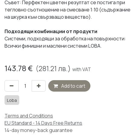
Съвет: Перфектен цветен резултат се постига при
тегловно съотношение на смесване 1:10 (съдържание
на шкурка към свързващо вещество).
Подходящи комбинации от продукти
Системи, подходящи за обработка на повърхности:
Всички финишни и маслени системи LOBA.
143.78
€
(
281.21
лв.)
with VAT
Add to cart
Loba
Terms and Conditions
EU Standard - 14 Days Free Returns
14-day money-back guarantee