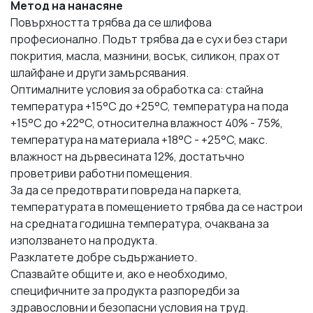
Метод на нанасяне
Повърхността трябва да се шлифова
професионално. Подът трябва да е сух и без стари
покрития, масла, мазнини, восък, силикон, прах от
шлайфане и други замърсявания.
Оптималните условия за обработка са: стайна
температура +15°C до +25°C, температура на пода
+15°C до +22°C, относителна влажност 40% - 75%,
температура на материала +18°C - +25°C, макс.
влажност на дървесината 12%, достатъчно
проветриви работни помещения.
За да се предотврати повреда на паркета,
температурата в помещението трябва да се настрои
на средната годишна температура, очаквана за
използването на продукта.
Разклатете добре съдържанието.
Спазвайте общите и, ако е необходимо,
специфичните за продукта разпоредби за
здравословни и безопасни условия на труд.