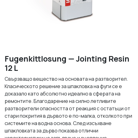
Fugenkittlosung — Jointing Resin
12 L
Свързващо вещество на основата на разтворител.
Класическото решение за шпакловка на фуги се е
доказало като абсолютно идеално в сферата на
ремонтите. Благодарение на силно летливите
разтворители опасността от реакция с остатъци от
стари покрития в дървото е по-малка, отколкото при
системите на водна основа. След изсъхване
шпакловката за дърво показва отлични
характеристики на запълване и сцепление.