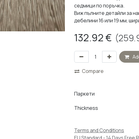
седмици по поръчка.
Виж пълните детайли за н
дебелини 16 или 19 мм, шир
132.92
€
(
259.
Add
Compare
Паркети
Thickness
Terms and Conditions
EU Standard - 14 Days Free 