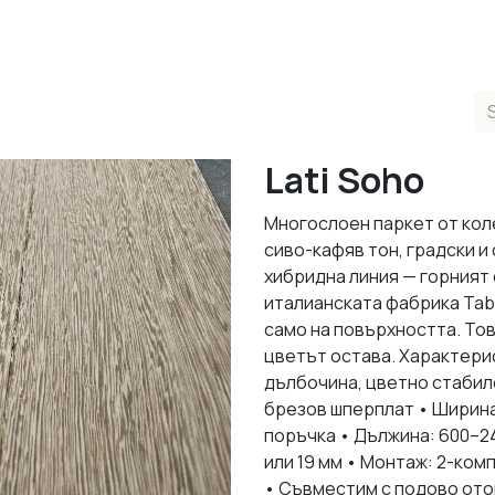
ducts
Completed Projects
Contact us
About Us
Sho
Lati Soho
Многослоен паркет от коле
сиво-кафяв тон, градски и
хибридна линия — горният 
италианската фабрика Tabu
само на повърхността. Тов
цветът остава. Характерис
дълбочина, цветно стабил
брезов шперплат • Ширина:
поръчка • Дължина: 600–2
или 19 мм • Монтаж: 2-ком
• Съвместим с подово ото