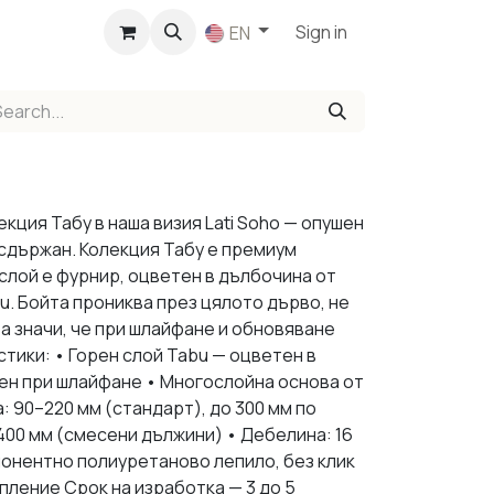
p
Sign in
EN
кция Табу в наша визия Lati Soho — опушен
 сдържан. Колекция Табу е премиум
слой е фурнир, оцветен в дълбочина от
. Бойта прониква през цялото дърво, не
а значи, че при шлайфане и обновяване
тики: • Горен слой Tabu — оцветен в
ен при шлайфане • Многослойна основа от
 90–220 мм (стандарт), до 300 мм по
400 мм (смесени дължини) • Дебелина: 16
понентно полиуретаново лепило, без клик
пление Срок на изработка — 3 до 5