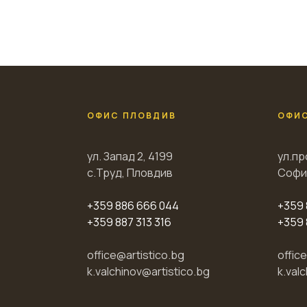
ОФИС ПЛОВДИВ
ОФИ
ул. Запад 2, 4199
ул.пр
с.Труд, Пловдив
Софи
+359 886 666 044
+359 
+359 887 313 316
+359 
office@artistico.bg
offic
k.valchinov@artistico.bg
k.val