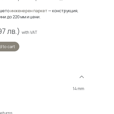
ашето
инженерен паркет
— конструкция,
ини до 220 мм и цени.
97
лв.)
with VAT
 to cart
14 mm
Returns