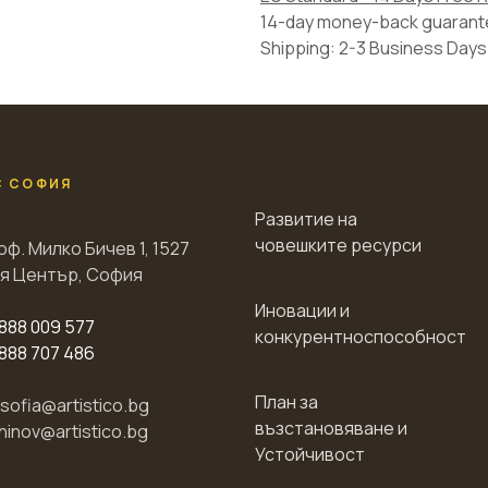
14-day money-back guaran
Shipping: 2-3 Business Days
С СОФИЯ
Развитие на
човешките ресурси
оф. Милко Бичев 1, 1527
я Център, София
Иновации и
888 009 577
конкурентноспособност
888 707 486
План за
esofia@artistico.bg
възстановяване и
chinov@artistico.bg
Устойчивост