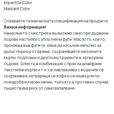
ImpactOil Color
Markant Color
Спазвайте техническата спецификация на продукта.
Важна информация!
Нанасянето с мистрия е възможно само при дървени
подови настилки с уплътнени фуги. Маслото, което
прониква във фугите, няма да изсъхне напълно за
дълъг период от време. съхранявайте напоените
кърпи, подложки и други инструменти в затворени
съдове. Олиото в комбинация с прах за шлайфане,
текстилни кърпи и т.н. се навлажнява с вода или се
съхранява в затваряща се кофа и се изхвърля по
пожаробезопасен начин, тъй като в противен случай
съществува риск от самозапалване.