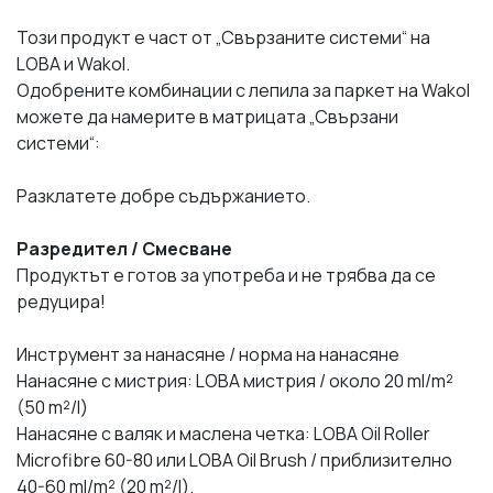
Този продукт е част от „Свързаните системи“ на
LOBA и Wakol.
Одобрените комбинации с лепила за паркет на Wakol
можете да намерите в матрицата „Свързани
системи“:
Разклатете добре съдържанието.
Разредител / Смесване
Продуктът е готов за употреба и не трябва да се
редуцира!
Инструмент за нанасяне / норма на нанасяне
Нанасяне с мистрия: LOBA мистрия / около 20 ml/m²
(50 m²/l)
Нанасяне с валяк и маслена четка: LOBA Oil Roller
Microfibre 60-80 или LOBA Oil Brush / приблизително
40-60 ml/m² (20 m²/l).