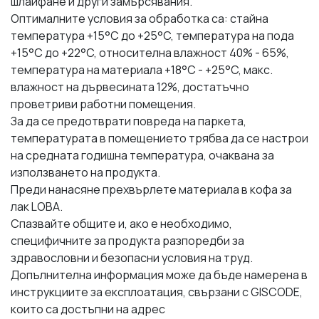
шлайфане и други замърсявания.
Оптималните условия за обработка са: стайна
температура +15°C до +25°C, температура на пода
+15°C до +22°C, относителна влажност 40% - 65%,
температура на материала +18°C - +25°C, макс.
влажност на дървесината 12%, достатъчно
проветриви работни помещения.
За да се предотврати повреда на паркета,
температурата в помещението трябва да се настрои
на средната годишна температура, очаквана за
използването на продукта.
Преди нанасяне прехвърлете материала в кофа за
лак LOBA.
Спазвайте общите и, ако е необходимо,
специфичните за продукта разпоредби за
здравословни и безопасни условия на труд.
Допълнителна информация може да бъде намерена в
инструкциите за експлоатация, свързани с GISCODE,
които са достъпни на адрес