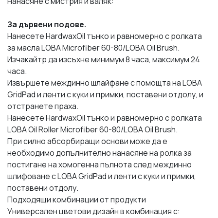
Нанасяне с мистрия и валяк:
За дървени подове.
Нанесете HardwaxOil тънко и равномерно с ролката
за масла LOBA Microfiber 60-80/LOBA Oil Brush.
Изчакайтр да изсъхне минимум 8 часа, максимум 24
часа.
Извършете междинно шлайфане с помощта на LOBA
GridPad и ленти с куки и примки, поставени отдолу, и
отстранете праха.
Нанесете HardwaxOil тънко и равномерно с ролката
LOBA Oil Roller Microfiber 60-80/LOBA Oil Brush.
При силно абсорбиращи основи може да е
необходимо допълнително нанасяне на ролка за
постигане на хомогенна пълнота след междинно
шлифоване с LOBA GridPad и ленти с куки и примки,
поставени отдолу.
Подходящи комбинации от продукти
Универсален цветови дизайн в комбинация с: