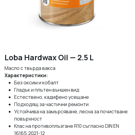
Loba Hardwax Oil — 2.5 L
Масло с твърда вакса
Характеристики:
Без оксим и кобалт
Гладък и плътен външен вид
Естествено, кадифено усещане
Подходящ за частични ремонти
Устойчива на замърсяване, лесна за почистване
повърхност
Клас на противоплъзгане R10 съгласно DIN EN
16165:2021-12