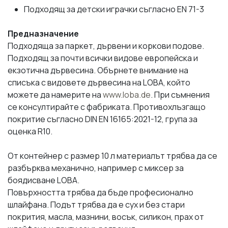
Подходящ за детски играчки съгласно EN 71-3
Предназначение
Подходяща за паркет, дървени и коркови подове.
Подходящ за почти всички видове европейска и
екзотична дървесина. Обърнете внимание на
списъка с видовете дървесина на LOBA, който
можете да намерите на
www.loba.de
. При съмнения
се консултирайте с фабриката. Противохлъзгащо
покритие съгласно DIN EN 16165:2021-12, група за
оценка R10.
От контейнер с размер 10 л материалът трябва да се
разбърква механично, например с миксер за
боядисване LOBA.
Повърхността трябва да бъде професионално
шлайфана. Подът трябва да е сух и без стари
покрития, масла, мазнини, восък, силикон, прах от