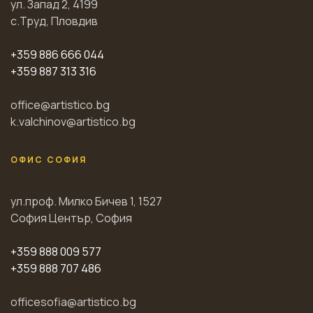
ул. Запад 2, 4199
с.Труд, Пловдив
+359 886 666 044
+359 887 313 316
office@artistico.bg
k.valchinov@artistico.bg
ОФИС СОФИЯ
ул.проф. Милко Бичев 1, 1527
София Център, София
+359 888 009 577
+359 888 707 486
officesofia@artistico.bg