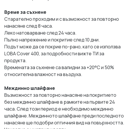
Време за съхнене
Старателно проходим и с възможност за повторно
нанасяне след 8 часа.
Леко натоварване след 24 часа.
Пълно напрежение и покритие след 10 дни.
Подът може да се покрие по-рано, като се използва
LOBA Cover 400, за подробности вижте ТИ за
продукта.
Времената за съхнене са валидни за +20°C и 50%
относителна влажност на въздуха.
Междинно шлайфане
Възможност за повторно нанасяне на покритието
без междинно шлайфане в рамките на първите 24
часа. След този период е необходимо междинно
шлайфане. Междинното шлайфане преди последното
нанасяне ще подобри оптичния вид на повърхността.