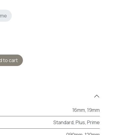
ime
 to cart
16mm
,
19mm
Standard
,
Plus
,
Prime
090mm
,
120mm