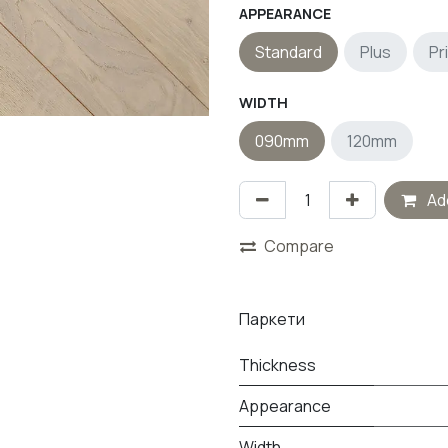
APPEARANCE
Standard
Plus
Pr
WIDTH
090mm
120mm
Add
Compare
Паркети
Thickness
Appearance
Width