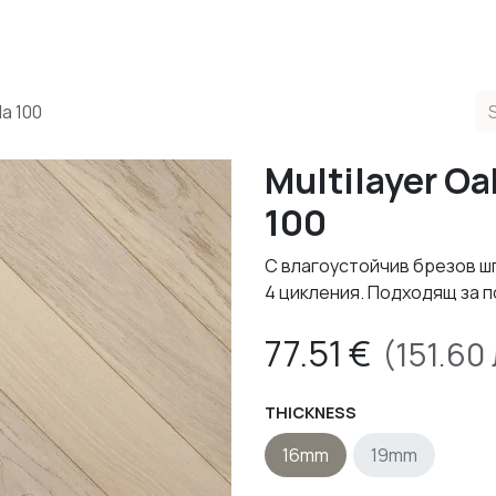
ducts
Completed Projects
Contact us
About Us
Sho
la 100
Multilayer Oa
100
С влагоустойчив брезов ш
4 цикления. Подходящ за 
77.51
€
(
151.60
THICKNESS
16mm
19mm