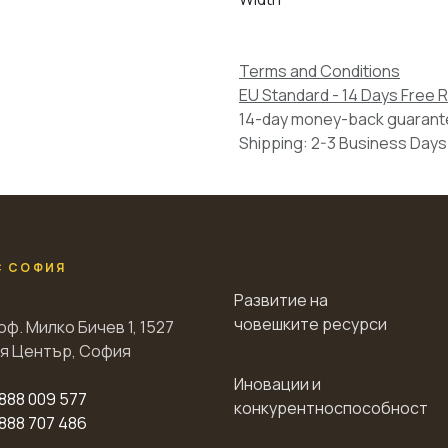
Terms and Conditions
EU Standard - 14 Days Free 
14-day money-back guaran
Shipping: 2-3 Business Days
С СОФИЯ
Развитие на
човешките ресурси
оф. Милко Бичев 1, 1527
я Център, София
Иновации и
888 009 577
конкурентноспособност
888 707 486