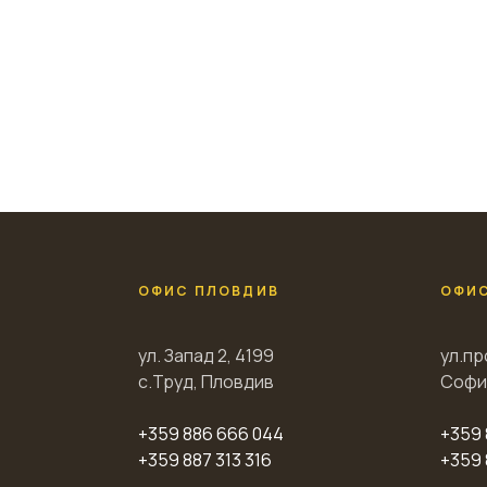
ОФИС ПЛОВДИВ
ОФИ
ул. Запад 2, 4199
ул.пр
с.Труд, Пловдив
Софи
+359 886 666 044
+359 
+359 887 313 316
+359 