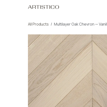
Skip to Content
Home
Our Pro
All Products
Multilayer Oak Chevron — Vanil