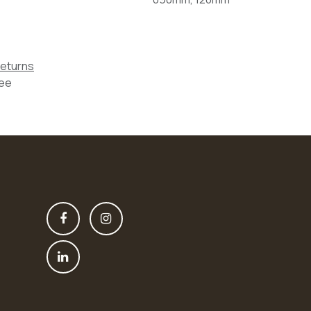
Returns
tee