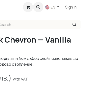
p
Sign in
EN
k Chevron — Vanilla
перплат и 4мм дъбов слой позволяващ до
подово отопление.
лв.)
with VAT