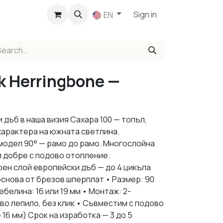
p
Sign in
EN
k Herringbone —
 дъб в наша визия Сахара 100 — топъл,
характера на южната светлина.
модел 90° — рамо до рамо. Многослойна
и добре с подово отопление.
рен слой европейски дъб — до 4 цикъла
снова от брезов шперплат • Размер: 90
ебелина: 16 или 19 мм • Монтаж: 2-
о лепило, без клик • Съвместим с подово
6 мм) Срок на изработка — 3 до 5