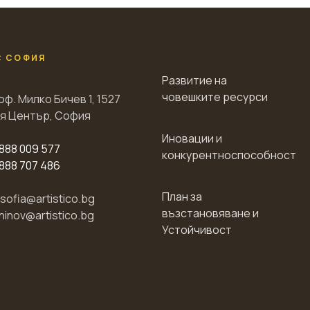
С СОФИЯ
Развитие на
човешките ресурси
оф. Милко Бичев 1, 1527
я Център, София
Иновации и
888 009 577
конкурентноспособност
888 707 486
План за
esofia@artistico.bg
възстановяване и
chinov@artistico.bg
Устойчивост