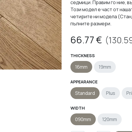
седмици. Правим го ние, в
Този модел е част от наша
четирите ни модела (Станд
пълните размери.
66.77
€
(
130.5
THICKNESS
16mm
19mm
APPEARANCE
Standard
Plus
Pr
WIDTH
090mm
120mm