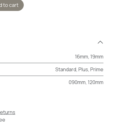
 to cart
16mm
,
19mm
Standard
,
Plus
,
Prime
090mm
,
120mm
Returns
tee