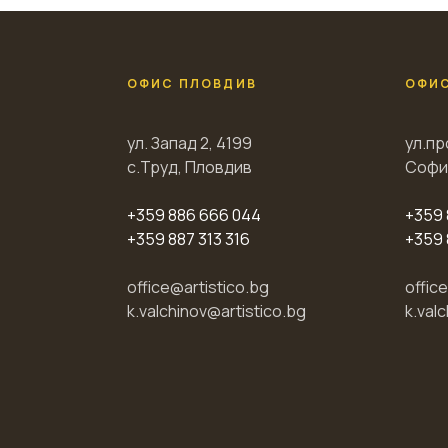
ОФИС ПЛОВДИВ
ОФИ
ул. Запад 2, 4199
ул.пр
с.Труд, Пловдив
Софи
+359 886 666 044
+359 
+359 887 313 316
+359 
office@artistico.bg
offic
k.valchinov@artistico.bg
k.val