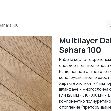
ducts
Completed Projects
Contact us
About Us
Sho
Sahara 100
Multilayer Oa
Sahara 100
Рибена кост от европейски
опесъчен тон, който носи 
Изпълнение в стандартен 
конструкция, която работ
Характеристики: • 4 мм го
шлайфане • Многослойна о
или 120 мм × 510–800 мм • Д
компонентно полиуретанов
отопление (препоръчваме 1