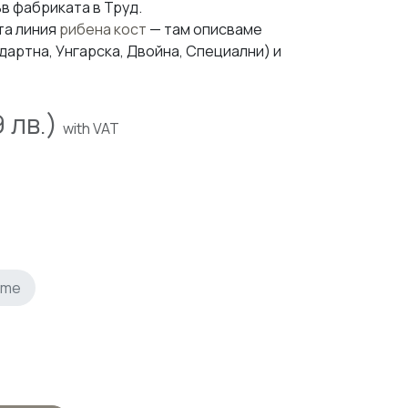
ъв фабриката в Труд.
та линия
рибена кост
— там описваме
артна, Унгарска, Двойна, Специални) и
9
лв.)
with VAT
ime