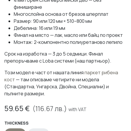
финиширане
Многослойна основа от брезов шперплат
Размер: 90 или 120 мм × 510–800 мм
Дебелина: 16 или 19 мм
Финал на място — лак, масло или байц по проект
Монтаж: 2-компонентно полиуретаново лепило
Срок на изработка — 3 до 5 седмици. Финал
препоръчваме с Loba системи (наш партньор).
Този модел е част от нашата линия
паркет рибена
кост
— там описваме четирите ни модела
(Стандартна, Унгарска, Двойна, Специални) и
пълните размери.
59.65
€
(
116.67
лв.)
with VAT
THICKNESS