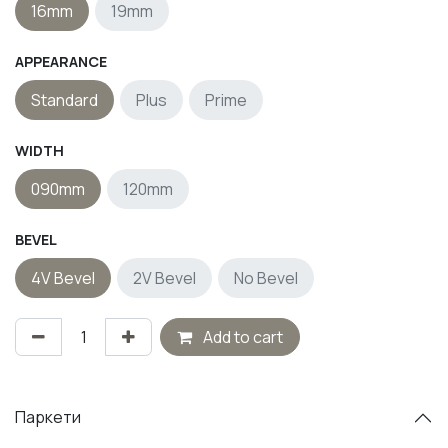
16mm
19mm
APPEARANCE
Standard
Plus
Prime
WIDTH
090mm
120mm
BEVEL
4V Bevel
2V Bevel
No Bevel
Add to cart
Паркети