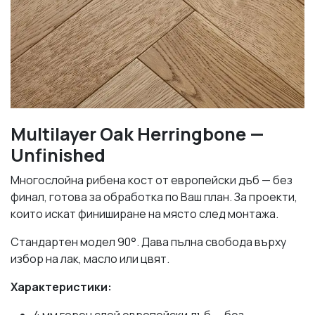
Multilayer Oak Herringbone —
Unfinished
Многослойна рибена кост от европейски дъб — без
финал, готова за обработка по Ваш план. За проекти,
които искат финиширане на място след монтажа.
Стандартен модел 90°. Дава пълна свобода върху
избор на лак, масло или цвят.
Характеристики:
4 мм горен слой европейски дъб — без