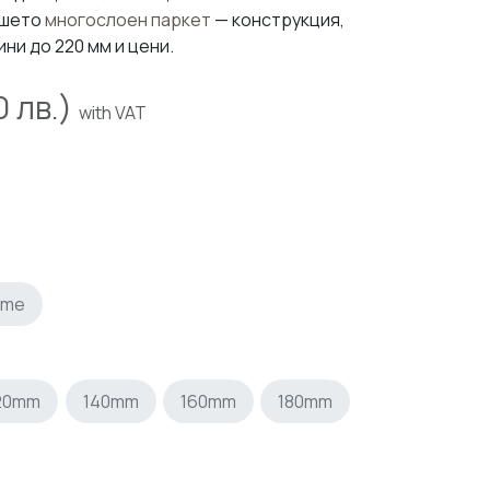
ашето
многослоен паркет
— конструкция,
ини до 220 мм и цени.
0
лв.)
with VAT
ime
20mm
140mm
160mm
180mm