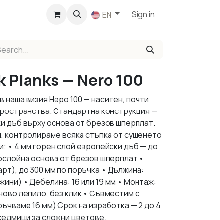
p
Sign in
EN
k Planks — Nero 100
 наша визия Неро 100 — наситен, почти
пространства. Стандартна конструкция —
и дъб върху основа от брезов шперплат.
, контролираме всяка стъпка от сушенето
: • 4 мм горен слой европейски дъб — до
ослойна основа от брезов шперплат •
рт), до 300 мм по поръчка • Дължина:
ини) • Дебелина: 16 или 19 мм • Монтаж:
ово лепило, без клик • Съвместим с
ъчваме 16 мм) Срок на изработка — 2 до 4
седмици за сложни цветове.