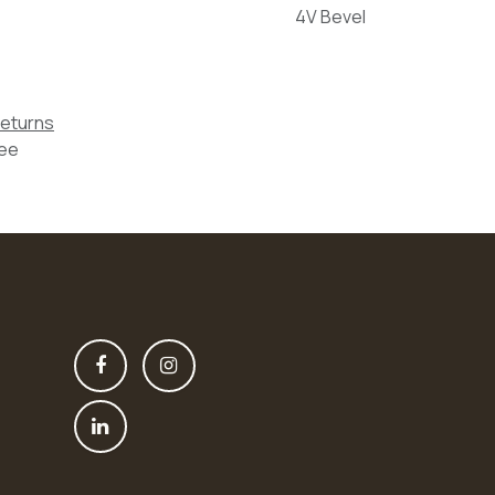
4V Bevel
Returns
tee