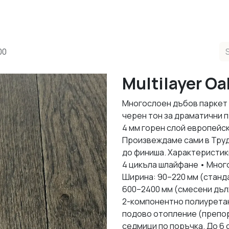
ducts
Completed Projects
Contact us
About Us
Sho
00
Multilayer Oa
Многослоен дъбов паркет в
черен тон за драматични 
4 мм горен слой европейск
Произвеждаме сами в Труд
до финиша. Характеристики
4 цикъла шлайфане • Мног
Ширина: 90–220 мм (станда
600–2400 мм (смесени дълж
2-компонентно полиуретан
подово отопление (препор
седмици по поръчка. До 6 