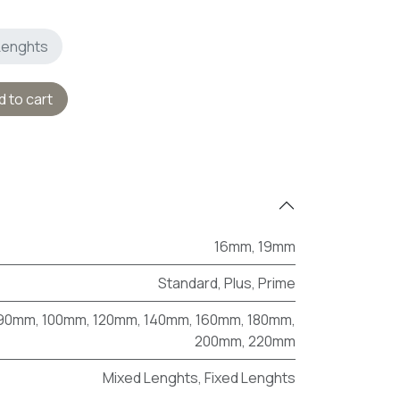
Lenghts
 to cart
16mm
,
19mm
Standard
,
Plus
,
Prime
90mm
,
100mm
,
120mm
,
140mm
,
160mm
,
180mm
,
200mm
,
220mm
Mixed Lenghts
,
Fixed Lenghts