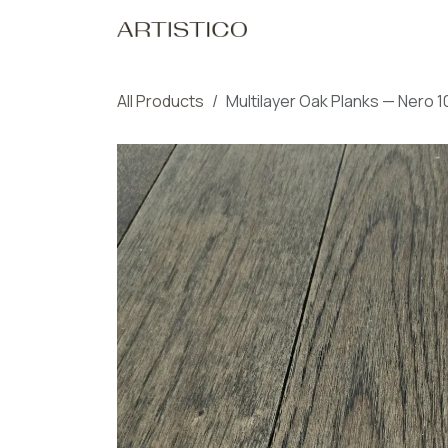
Skip to Content
Home
Our Pro
All Products
Multilayer Oak Planks — Nero 1