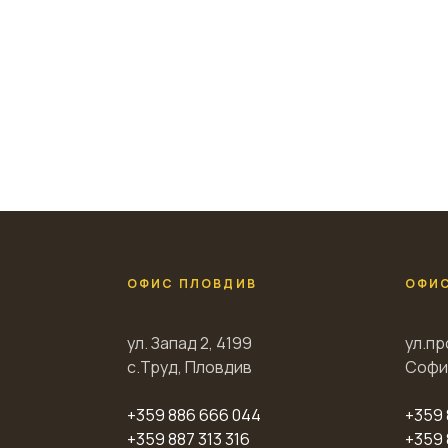
ОФИС ПЛОВДИВ
ОФИ
ул. Запад 2, 4199
ул.пр
с.Труд, Пловдив
Софи
+359 886 666 044
+359 
+359 887 313 316
+359 