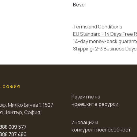
Bevel
Terms and Conditions
EU Standard - 14 Days Free 
14-day money-back guaran
Shipping: 2-3 Business Days
С СОФИЯ
Развитие на
човешките ресурси
оф. Милко Бичев 1, 1527
я Център, София
Иновации и
888 009 577
конкурентноспособност
888 707 486