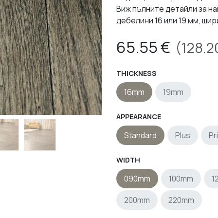
Виж пълните детайли за н
дебелини 16 или 19 мм, шир
65.55
€
(
128.2
THICKNESS
16mm
19mm
APPEARANCE
Standard
Plus
Pr
WIDTH
090mm
100mm
1
200mm
220mm