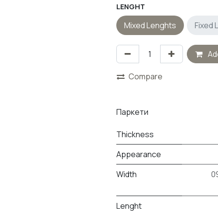
LENGHT
Mixed Lenghts
Fixed 
Add
Compare
Паркети
Thickness
Appearance
Width
0
Lenght