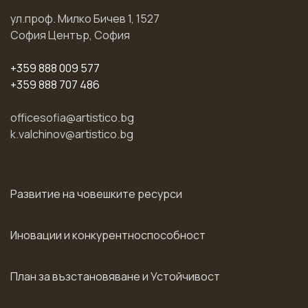
ул.проф. Милко Бичев 1, 1527
София Център, София
+359 888 009 577
+359 888 707 486
officesofia@artistico.bg
k.valchinov@artistico.bg
Развитие на човешките ресурси
Иновации и конкурентноспособност
План за възстановяване и Устойчивост