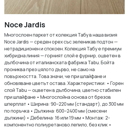
Noce Jardis
Многослоен паркет от колекция Табу в наша визия
Noce Jardis — среден орех със зеленикав подтон —
нетрадиционен и спокоен. Колекция Табу е премиум
хибридна линия — горният слой е фурнир, оцветен в
дълбочина от италианската фабрика Tabu. Бойта
прониква през цялото дърво, не само на
повърхността. Това значи, че при шлайфане и
обновяване цветът остава. Характеристики: • Горен
слой Tabu — оцветен в дълбочина, цветно стабилен
при шлайфане • Многослойна основа от брезов
шперплат • Ширина: 90–220 мм (стандарт), до 300 мм
по поръчка • Дължина: 600–2400 мм (смесени
дължини) • Дебелина: 16 или 19 мм • Монтаж: 2-
компонентно полиуретаново лепило, без клик •