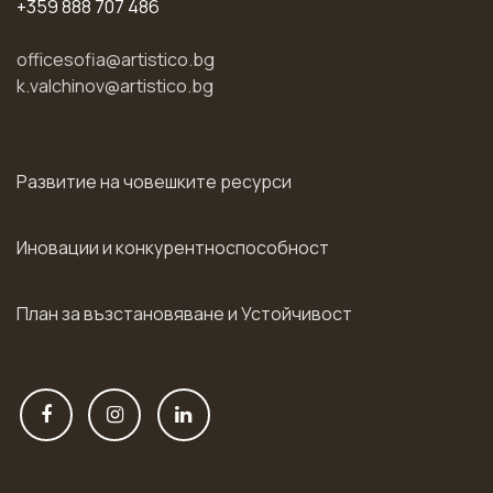
+359 888 707 486
officesofia@artistico.bg
k.valchinov@artistico.bg
Развитие на човешките ресурси
Иновации и конкурентноспособност
План за възстановяване и Устойчивост