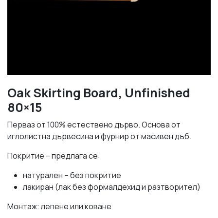
Oak Skirting Board, Unfinished
80×15
Перваз от 100% естествено дърво. Основа от
иглолистна дървесина и фурнир от масивен дъб.
Покритие – предлага се:
натурален – без покритие
лакиран (лак без формалдехид и разтворител)
Монтаж: лепене или коване