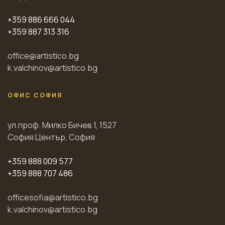
+359 886 666 044
+359 887 313 316
office@artistico.bg
k.valchinov@artistico.bg
ОФИС СОФИЯ
ул.проф. Милко Бичев 1, 1527
София Център, София
+359 888 009 577
+359 888 707 486
officesofia@artistico.bg
k.valchinov@artistico.bg