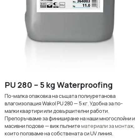
PU 280 – 5 kg Waterproofing
По-малка опаковка на същата полиуретанова
влагоизолация Wakol PU 280 — 5 кг. Удобна за по-
малки квартири или довършителни работи.
Препоръчваме за финиширане на наши многослойни и
масивни подове — виж пълните
материали за монтаж
,
които ползваме на собствената си UV линия.