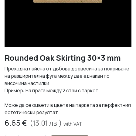
Rounded Oak Skirting 30×3 mm
Преходна лайсна от дъбова дървесина за покриване
на разширителна фуга между две еднакви по
височина настилки
Пример: На прага между 2 стаи с паркет
Може да се оцвети в цвета на паркета за перфектния
естетически резултат.
6.65
€
(
13.01
лв.)
with VAT