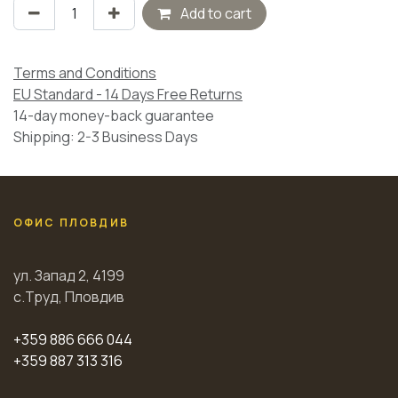
Add to cart
Terms and Conditions
EU Standard - 14 Days Free Returns
14-day money-back guarantee
Shipping: 2-3 Business Days
ОФИС ПЛОВДИВ
ул. Запад 2, 4199
с.Труд, Пловдив
+359 886 666 044
+359 887 313 316