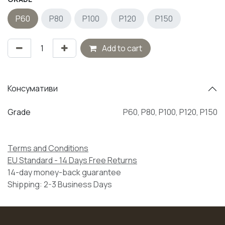
P60
P80
P100
P120
P150
Add to cart
Консумативи
Grade
P60
,
P80
,
P100
,
P120
,
P150
Terms and Conditions
EU Standard - 14 Days Free Returns
14-day money-back guarantee
Shipping: 2-3 Business Days