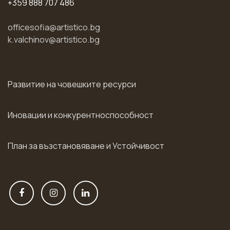
+359 888 707 486
officesofia@artistico.bg
k.valchinov@artistico.bg
Развитие на човешките ресурси
Иновации и конкурентноспособност
План за възстановяване и Устойчивост