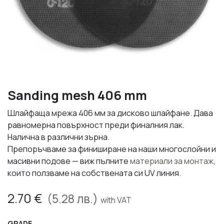
Sanding mesh 406 mm
Шлайфаща мрежа 406 мм за дисково шлайфане. Дава
равномерна повърхност преди финалния лак.
Налична в различни зърна.
Препоръчваме за финиширане на наши многослойни и
масивни подове — виж пълните
материали за монтаж
,
които ползваме на собствената си UV линия.
2.70
€
(
5.28
лв.)
with VAT
GRADE