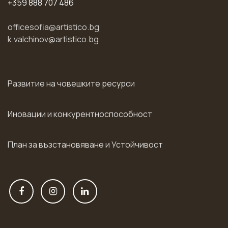
+359 888 707 486
officesofia@artistico.bg
k.valchinov@artistico.bg
Развитие на човешките ресурси
Иновации и конкурентноспособност
План за възстановяване и Устойчивост