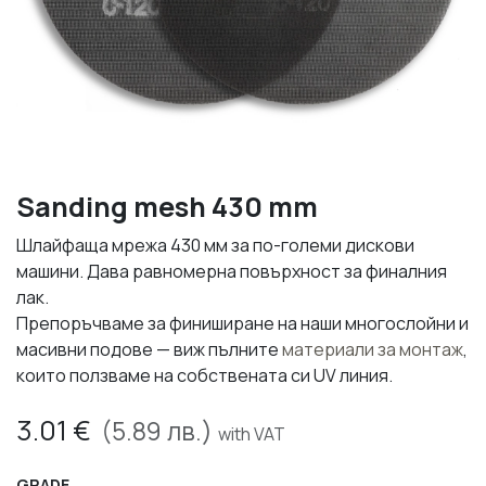
Sanding mesh 430 mm
Шлайфаща мрежа 430 мм за по-големи дискови
машини. Дава равномерна повърхност за финалния
лак.
Препоръчваме за финиширане на наши многослойни и
масивни подове — виж пълните
материали за монтаж
,
които ползваме на собствената си UV линия.
3.01
€
(
5.89
лв.)
with VAT
GRADE