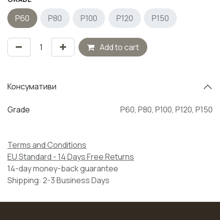
P60
P80
P100
P120
P150
Add to cart
Консумативи
Grade
P60
,
P80
,
P100
,
P120
,
P150
Terms and Conditions
EU Standard - 14 Days Free Returns
14-day money-back guarantee
Shipping: 2-3 Business Days