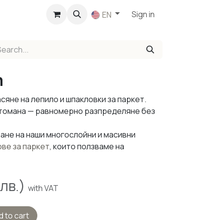
p
Sign in
EN
m
асяне на лепило и шпакловки за паркет.
стомана — равномерно разпределяне без
не на наши многослойни и масивни
ове за паркет
, които ползваме на
лв.)
with VAT
 to cart