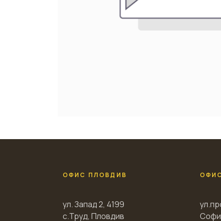
ОФИС ПЛОВДИВ
ОФИ
ул. Запад 2, 4199
ул.пр
с.Труд, Пловдив
Софи