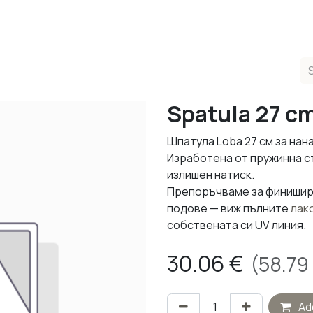
ducts
Completed Projects
Contact us
About Us
Sho
Spatula 27 c
Шпатула Loba 27 см за нан
Изработена от пружинна 
излишен натиск.
Препоръчваме за финишира
подове — виж пълните
лак
собствената си UV линия.
30.06
€
(
58.79
Add