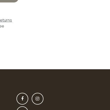
Returns
tee